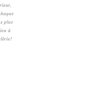
rieur,
 chaque
s plus
ieu à
lérie!