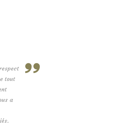
respect
e tout
ent
ous a
iés.