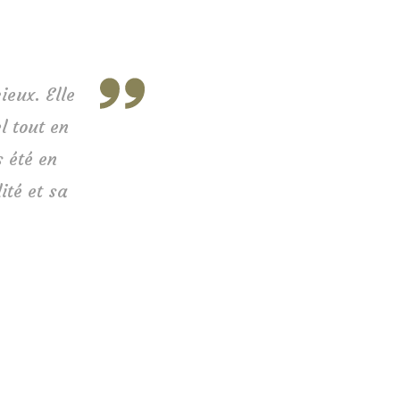
ieux. Elle
l tout en
s été en
ité et sa