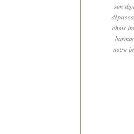
son dyn
dépassan
choix i
harmon
notre i