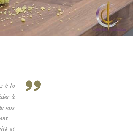
s à la
ider à
de nos
ont
ité et