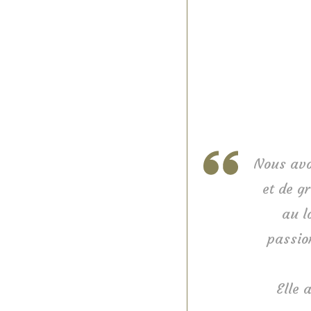
Nous avo
et de g
au l
passio
Elle 